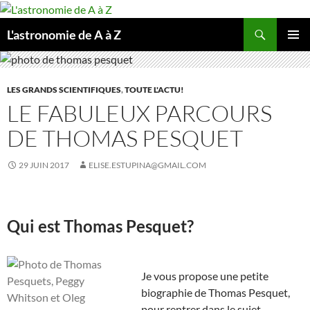
Aller
au
Recherche
L'astronomie de A à Z
contenu
MENU
PRINCI
LES GRANDS SCIENTIFIQUES
,
TOUTE L'ACTU!
LE FABULEUX PARCOURS
DE THOMAS PESQUET
29 JUIN 2017
ELISE.ESTUPINA@GMAIL.COM
Qui est Thomas Pesquet?
Je vous propose une petite
biographie de Thomas Pesquet,
pour rentrer dans le sujet…