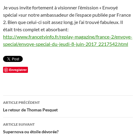
Je vous invite fortement à visionner l’émission « Envoyé
spécial »sur notre ambassadeur de l’espace publiée par France
2. Bien que celui-ci soit assez long, je l’ai trouvé fabuleux. Il
était très complet et absorbant:
http://www.francetvinfo.fr/replay-magazine/france-2/envoye-
special/envoye-special-du-jeudi-8-juin-2017_2217542.html
Enregistrer
Navigation
ARTICLE PRÉCÉDENT
des
Le retour de Thomas Pesquet
articles
ARTICLE SUIVANT
Supernova ou étoile dévorée?