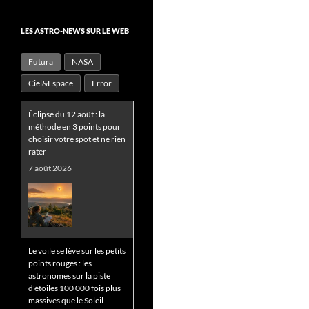
LES ASTRO-NEWS SUR LE WEB
Futura
NASA
Ciel&Espace
Error
Éclipse du 12 août : la
méthode en 3 points pour
choisir votre spot et ne rien
rater
7 août 2026
Le voile se lève sur les petits
points rouges : les
astronomes sur la piste
d'étoiles 100 000 fois plus
massives que le Soleil