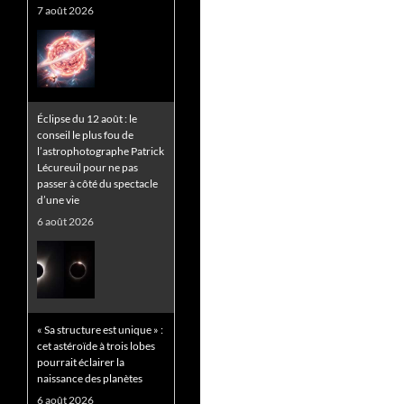
7 août 2026
Éclipse du 12 août : le
conseil le plus fou de
l’astrophotographe Patrick
Lécureuil pour ne pas
passer à côté du spectacle
d’une vie
6 août 2026
« Sa structure est unique » :
cet astéroïde à trois lobes
pourrait éclairer la
naissance des planètes
6 août 2026