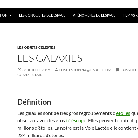
TION
LES CONQUÊTES DE L'ESPACE
PHÉNOMÈNES DE L'ESPACE
FILM VS R
LES OBJETS CELESTES
LES GALAXIES
31 JUILLET 2015
ELISE.ESTUPINA@GMAIL.COM
LAISSER 
COMMENTAIRE
Définition
Les galaxies sont de très gros regroupements d’
étoiles
que
observer avec des gros
téléscope
. Elles peuvent contenir 
millions d’étoiles. La notre est la Voie Lactée elle contien
234 milliards d’étoiles.