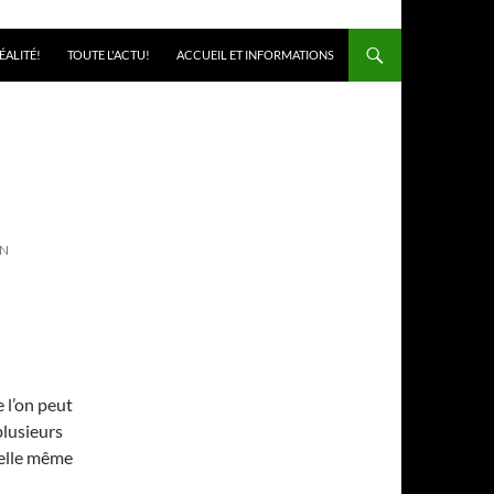
ÉALITÉ!
TOUTE L'ACTU!
ACCUEIL ET INFORMATIONS
UN
 l’on peut
plusieurs
t elle même