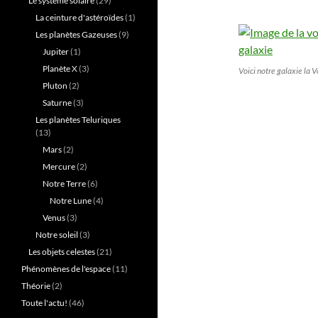
Le système solaire
(29)
La ceinture d'astéroïdes
(1)
Les planètes Gazeuses
(9)
Jupiter
(1)
Planète X
(3)
Voici notre galaxie la 
Pluton
(2)
Saturne
(3)
Les planètes Teluriques
(13)
Mars
(2)
Mercure
(2)
Notre Terre
(6)
Notre Lune
(4)
Venus
(3)
Notre soleil
(3)
Les objets celestes
(21)
Phénomènes de l'espace
(11)
Théorie
(2)
Toute l'actu!
(46)