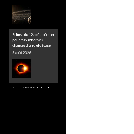
Éclipse du 12 août : où aller
pour maximiser vos
chances d’un ciel dégagé
6 août 2026
Jusqu’à 99,5 % du Soleil va
disparaître le 12 août en
France : que verrez-vous
dans votre région ?
5 août 2026