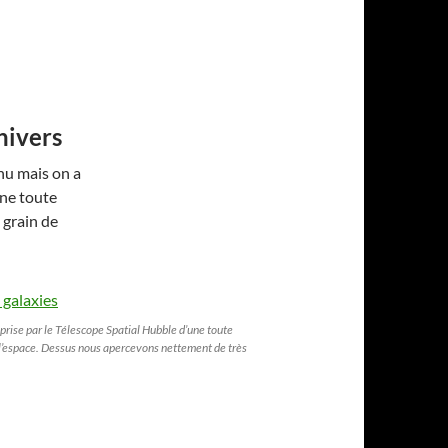
nivers
nu mais on a
ne toute
 grain de
prise par le Télescope Spatial Hubble d’une toute
 l’espace. Dessus nous apercevons nettement de très