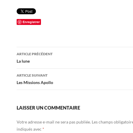
Enregistrer
Navigation
ARTICLE PRÉCÉDENT
des
La lune
articles
ARTICLE SUIVANT
Les Missions Apollo
LAISSER UN COMMENTAIRE
Votre adresse e-mail ne sera pas publiée.
Les champs obligatoir
indiqués avec
*