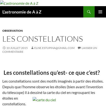
Aller
au
Recherche
L'astronomie de A à Z
contenu
MENU
PRINCI
OBSERVATION
LES CONSTELLATIONS
10 JUILLET 2015
ELISE.ESTUPINA@GMAIL.COM
LAISSER UN
COMMENTAIRE
Les constellations qu’est- ce que c’est?
Les constellations sont des motifs imaginés à partir des étoiles.
Depuis que l’homme observe les étoiles (bien avant l’invention
du télescope) il à
dessiné la carte du ciel en regroupant les
étoiles en
constellations.