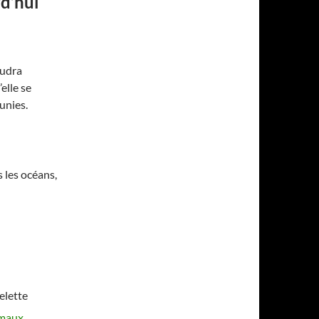
rd’hui
faudra
elle se
éunies.
s les océans,
elette