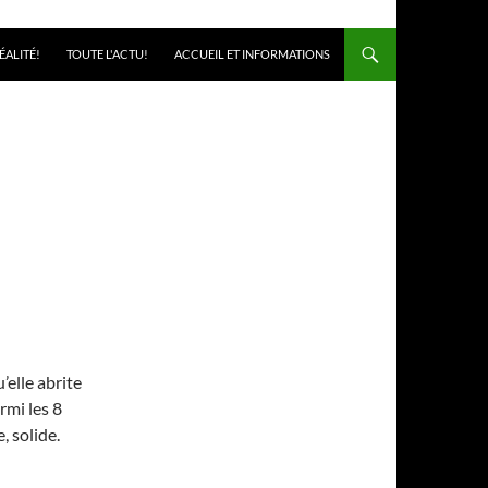
ÉALITÉ!
TOUTE L'ACTU!
ACCUEIL ET INFORMATIONS
’elle abrite
rmi les 8
, solide.