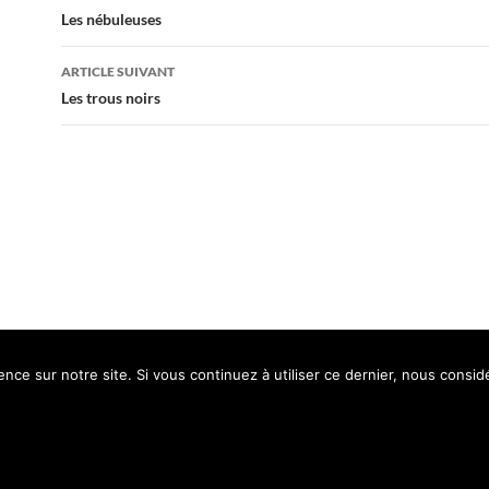
des
Les nébuleuses
articles
ARTICLE SUIVANT
Les trous noirs
ence sur notre site. Si vous continuez à utiliser ce dernier, nous consid