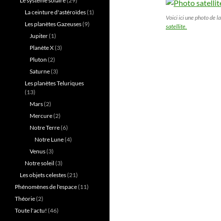
Le système solaire
(29)
La ceinture d'astéroïdes
(1)
Voici ici une photo de l
Les planètes Gazeuses
(9)
satellite.
Jupiter
(1)
Planète X
(3)
Pluton
(2)
Saturne
(3)
Les planètes Teluriques
(13)
Mars
(2)
Mercure
(2)
Notre Terre
(6)
Notre Lune
(4)
Venus
(3)
Notre soleil
(3)
Les objets celestes
(21)
Phénomènes de l'espace
(11)
Théorie
(2)
Toute l'actu!
(46)