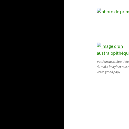
souffle » : une immense
structure en nid-d’abeilles
découverte sur Mars
intrigue la Nasa
1 août 2026
Jusqu’à 99,5 % du Soleil va
Voici un australopithèq
disparaître le 12 août en
du mal à imaginer que c
France : que verrez-vous
votre grand papy!
dans votre région ?
5 août 2026