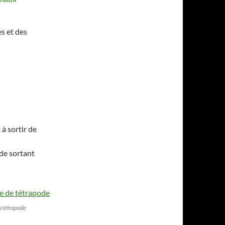
es et des
 à sortir de
de sortant
n tétrapode