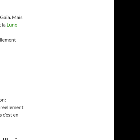
 Gaïa. Mais
t la
Lune
ellement
on:
 réellement
 c’est en