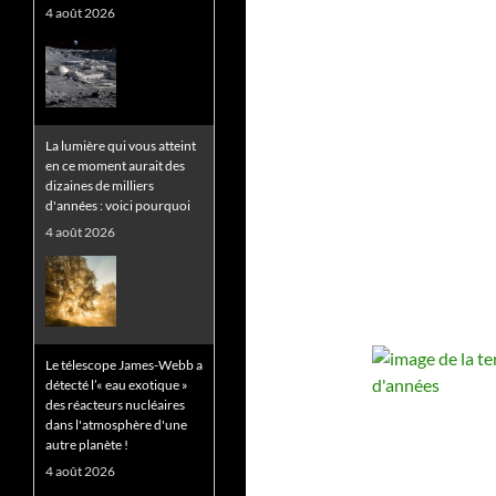
4 août 2026
La lumière qui vous atteint
en ce moment aurait des
dizaines de milliers
d'années : voici pourquoi
4 août 2026
Le télescope James-Webb a
détecté l’« eau exotique »
des réacteurs nucléaires
dans l'atmosphère d'une
autre planète !
4 août 2026