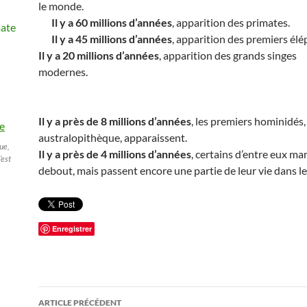
le monde.
Il y a 60 millions d’années
, apparition des primates.
Il y a 45 millions d’années
, apparition des premiers élé
Il y a 20 millions d’années
, apparition des grands singes
modernes.
Il y a près de 8 millions d’années
, les premiers hominidés,
australopithèque, apparaissent.
ue,
Il y a près de 4 millions d’années
, certains d’entre eux ma
’est
debout, mais passent encore une partie de leur vie dans le
Enregistrer
Navigation
ARTICLE PRÉCÉDENT