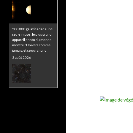
500 000 galaxies dans une
seule image : le plus grand
appareil photo du monde
montre l’Univers comme
jamais, et ce qui chang
3 août 2026
Comparée à ce monstre
galactique, notre Voie
lactée est une galaxie naine
!
3 août 2026