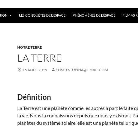
TION
LES CONQUÊTES DE L'ESPACE
PHÉNOMÈNES DE L'ESPACE
FILM VS R
NOTRE TERRE
LA TERRE
15 AOÛT 2015
ELISE.ESTUPINA@GMAIL.COM
Définition
La Terre est une planète comme les autres à part le faite qu
la vie. Nous la connaissons depuis que nous y existons. Pa
planètes du système solaire, elle est une planète tellurique