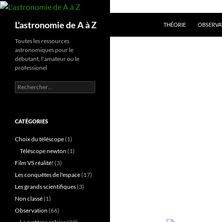
Aller
au
Recherche
L'astronomie de A à Z
THÉORIE
OBSERVA
contenu
Toutes les ressources
astronomiques pour le
débutant, l'amateur ou le
professionel
Rechercher :
CATÉGORIES
Choix du téléscope
(1)
Téléscope newton
(1)
Film VS réalité!
(3)
Les conquêtes de l'espace
(17)
Les grands scientifiques
(3)
Non classé
(1)
Observation
(66)