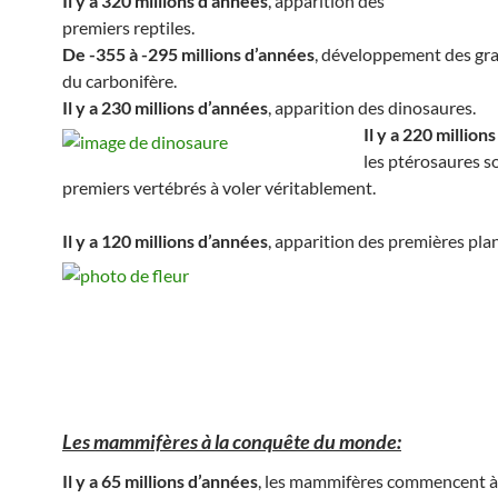
Il y a 320 millions d’années
, apparition des
premiers reptiles.
De -355 à -295 millions d’années
, développement des gra
du carbonifère.
Il y a 230 millions d’années
, apparition des dinosaures.
Il y a 220 million
les ptérosaures so
premiers vertébrés à voler véritablement.
Il y a 120 millions d’années
, apparition des premières plan
Les mammifères à la conquête du monde:
Il y a 65 millions d’années
, les mammifères commencent à