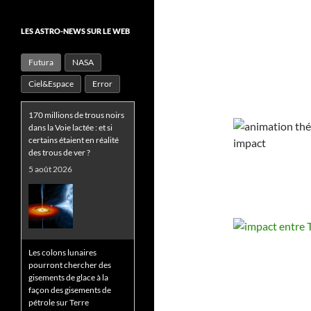
LES ASTRO-NEWS SUR LE WEB
Futura
NASA
Ciel&Espace
Error
170 millions de trous noirs
dans la Voie lactée : et si
certains étaient en réalité
des trous de ver ?
5 août 2026
Les colons lunaires
pourront chercher des
gisements de glace à la
façon des gisements de
pétrole sur Terre