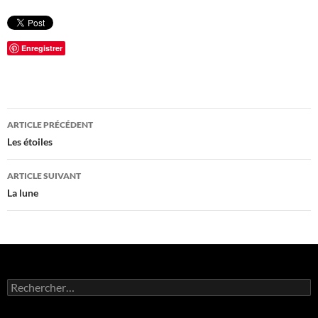
Enregistrer
Navigation
ARTICLE PRÉCÉDENT
des
Les étoiles
articles
ARTICLE SUIVANT
La lune
Rechercher :