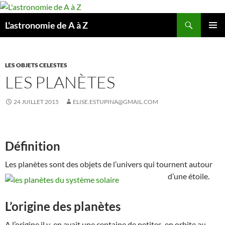
Aller
au
Recherche
L'astronomie de A à Z
contenu
MENU
PRINCI
LES OBJETS CELESTES
LES PLANÈTES
24 JUILLET 2015
ELISE.ESTUPINA@GMAIL.COM
Définition
Les planètes sont des objets de l’univers qui tournent autour
d’une étoile.
L’origine des planètes
A l’origine il y en avait une centaine de petites en orbite au