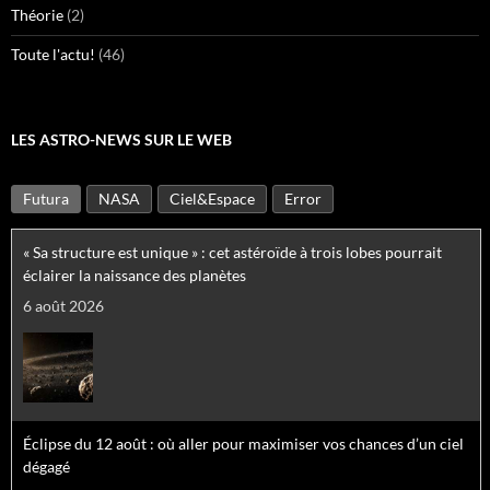
Théorie
(2)
Toute l'actu!
(46)
LES ASTRO-NEWS SUR LE WEB
Futura
NASA
Ciel&Espace
Error
« Sa structure est unique » : cet astéroïde à trois lobes pourrait
éclairer la naissance des planètes
6 août 2026
Éclipse du 12 août : où aller pour maximiser vos chances d’un ciel
dégagé