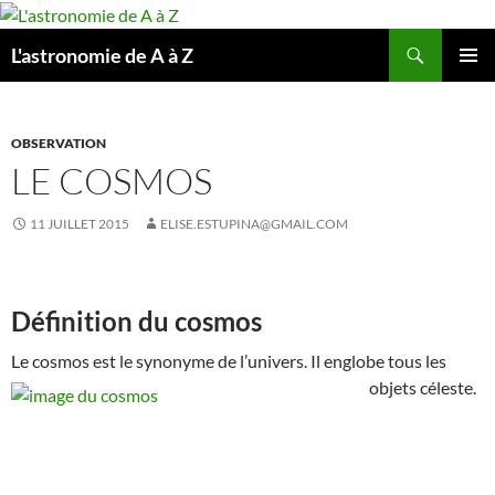
Aller
au
Recherche
L'astronomie de A à Z
contenu
MENU
PRINCI
OBSERVATION
LE COSMOS
11 JUILLET 2015
ELISE.ESTUPINA@GMAIL.COM
Définition du cosmos
Le cosmos est le synonyme de l’univers. Il englobe tous les
objets
céleste.